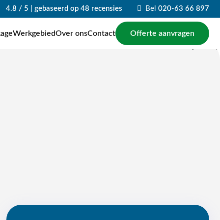
4.8 / 5 | gebaseerd op 48 recensies
Bel
020-63 66 897
Offerte aanvragen
kage
Werkgebied
Over ons
Contact