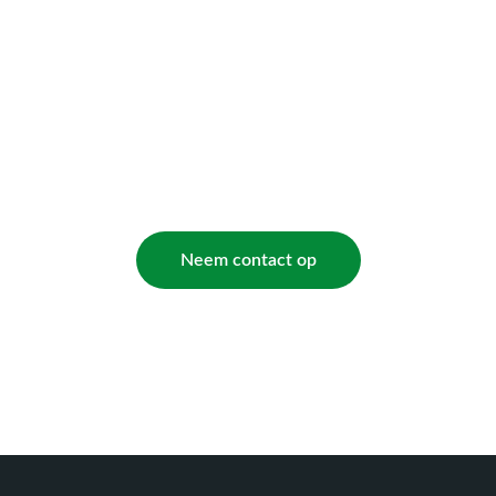
 vakkundige CV onderhou
erdam nodig? Neem nu con
Neem contact op