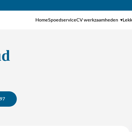
Home
Spoedservice
CV werkzaamheden
Lek
ud
897